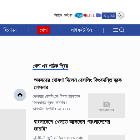
নির্বাচন
সর্বশেষ
LIVE
English
বিনোদন
|
খেলা
|
লাইফস্টাইল
|
খেলা
এর পাঠক প্রিয়
অবসরের ঘোষণা দিলেন রেসলিং কিংবদন্তি ব্রক
লেসনার
পেশাদার রেসলিংকে বিদায় জানালেন
কিংবদন্তি ব্রক লেসনার।
ডব্লিউডব্লিউইর ১০ বারের...
বাংলাদেশে খেলতে আসছেন ‘বাংলাদেশের
জামাই’
দুই টি-টোয়েন্টি ও তিন ওয়ানডে ম্যাচ