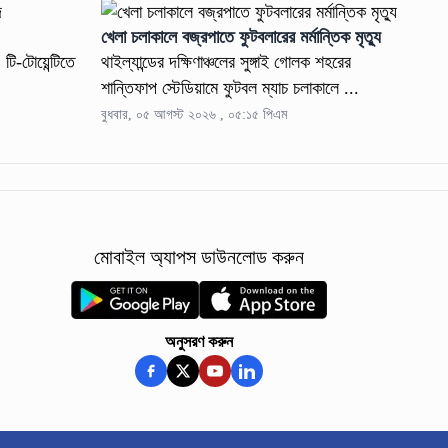
খেলা চলাকালে বজ্রপাতে ফুটবলারের মর্মান্তিক মৃত্যু
 টি-টোয়েন্টিতে
থাইল্যান্ডের দক্ষিণাঞ্চলের সুঙ্গাই গোলক শহরের
শান্তিফাপ স্টেডিয়ামে ফুটবল ম্যাচ চলাকালে ...
বুধবার, ০৫ আগস্ট ২০২৬ , ০৫:১৫ পিএম
মোবাইল অ্যাপস ডাউনলোড করুন
অনুসরণ করুন