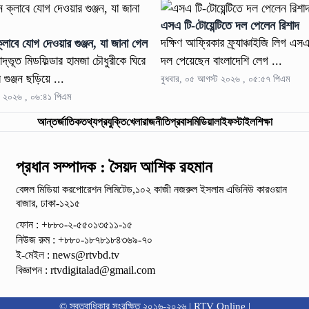
এসএ টি-টোয়েন্টিতে দল পেলেন রিশাদ
দক্ষিণ আফ্রিকার ফ্র্যাঞ্চাইজি লিগ এসএ
্লাবে যোগ দেওয়ার গুঞ্জন, যা জানা গেল
দ্ভূত মিডফিল্ডার হামজা চৌধুরীকে ঘিরে
দল পেয়েছেন বাংলাদেশি লেগ ...
গুঞ্জন ছড়িয়ে ...
বুধবার, ০৫ আগস্ট ২০২৬ , ০৫:৫৭ পিএম
ট ২০২৬ , ০৬:৪১ পিএম
আন্তর্জাতিক
তথ্যপ্রযুক্তি
খেলা
রাজনীতি
প্রবাস
মিডিয়া
লাইফস্টাইল
শিক্ষা
প্রধান সম্পাদক : সৈয়দ আশিক রহমান
বেঙ্গল মিডিয়া করপোরেশন লিমিটেড,১০২ কাজী নজরুল ইসলাম
এভিনিউ কারওয়ান
বাজার, ঢাকা-১২১৫
ফোন : +৮৮০-২-৫৫০১৩৫১১-১৫
নিউজ রুম : +৮৮০-১৮৭৮১৮৪৩৬৯-৭০
ই-মেইল :
news@rtvbd.tv
বিজ্ঞাপন :
rtvdigitalad@gmail.com
© স্বত্বাধিকার সংরক্ষিত ২০১৬-২০২৬ | RTV Online |