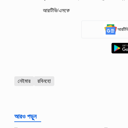
আরটিভি/এসকে
আরটিভি
নেইমার
রবিনহো
আরও পড়ুন