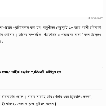
StoryLens™
পোর্তের প্রতিবেদনে বলা হয়, অনুশীলন কেন্দ্রেই ১৮ বছর বয়সী রবিনহো
 চান নেইমার। তাদের সম্পর্ককে ‘গডফাদার ও গডসনের মতো’ বলে উল্লেখ
যায়।
ত হচ্ছেন জাইমা রহমান: প্রতিমন্ত্রী আমিনুল হক
কা রবিনহোর ছেলে। বাবার মতোই তার খেলার ধরন ড্রিবলিং দক্ষতা,
ন্স ইতোমধ্যে নজর কাড়ছে ফুটবল মহলে।