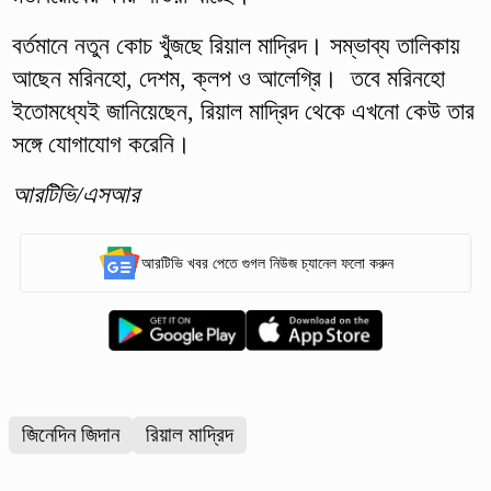
বর্তমানে নতুন কোচ খুঁজছে রিয়াল মাদ্রিদ। সম্ভাব্য তালিকায়
আছেন মরিনহো, দেশম, ক্লপ ও আলেগ্রি। তবে মরিনহো
ইতোমধ্যেই জানিয়েছেন, রিয়াল মাদ্রিদ থেকে এখনো কেউ তার
সঙ্গে যোগাযোগ করেনি।
আরটিভি/এসআর
আরটিভি খবর পেতে গুগল নিউজ চ্যানেল ফলো করুন
জিনেদিন জিদান
রিয়াল মাদ্রিদ