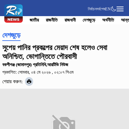
নির্বাচন
সর্বশেষ
EN
জাতীয়
রাজনীতি
রাজধানী
দেশজুড়ে
অর্থনীতি
আন্ত
দেশজুড়ে
সুপেয় পানির প্রকল্পের মেয়াদ শেষ হলেও সেবা
অনিশ্চিত, ভোগান্তিতে পৌরবাসী
বকশীগঞ্জ (জামালপুর) প্রতিনিধি,আরটিভি নিউজ
প্রকাশিত: সোমবার, ০৪ মে ২০২৬ , ০২:০৭ পিএম
শেয়ার করুন: