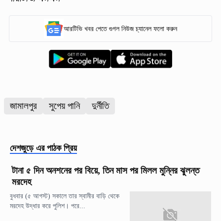
আরটিভি খবর পেতে গুগল নিউজ চ্যানেল ফলো করুন
জামালপুর
সুপেয় পানি
দুর্নীতি
দেশজুড়ে
এর পাঠক প্রিয়
টানা ৫ দিন অনশনের পর বিয়ে, তিন মাস পর মিলল মুন্নির ঝুলন্ত
মরদেহ
বুধবার (৫ আগস্ট) সকালে তার স্বামীর বাড়ি থেকে
মরদেহ উদ্ধার করে পুলিশ। পরে...