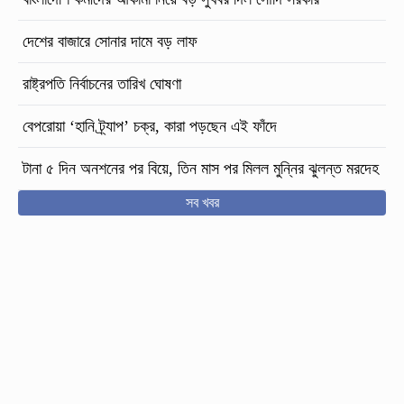
দেশের বাজারে সোনার দামে বড় লাফ
রাষ্ট্রপতি নির্বাচনের তারিখ ঘোষণা
বেপরোয়া ‘হানি ট্র্যাপ’ চক্র, কারা পড়ছেন এই ফাঁদে
টানা ৫ দিন অনশনের পর বিয়ে, তিন মাস পর মিলল মুন্নির ঝুলন্ত মরদেহ
সব খবর