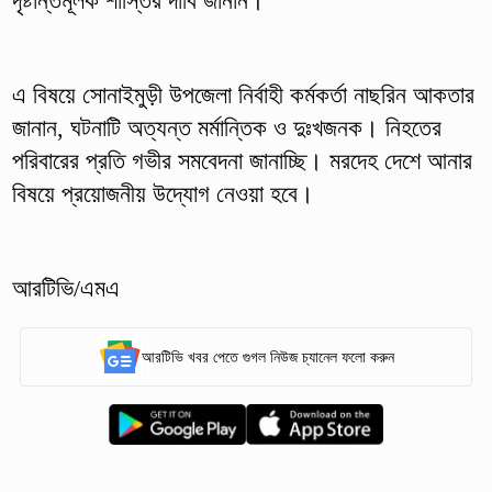
দৃষ্টান্তমূলক শাস্তির দাবি জানান।
এ বিষয়ে সোনাইমুড়ী উপজেলা নির্বাহী কর্মকর্তা নাছরিন আকতার
জানান, ঘটনাটি অত্যন্ত মর্মান্তিক ও দুঃখজনক। নিহতের
পরিবারের প্রতি গভীর সমবেদনা জানাচ্ছি। মরদেহ দেশে আনার
বিষয়ে প্রয়োজনীয় উদ্যোগ নেওয়া হবে।
আরটিভি/এমএ
আরটিভি খবর পেতে গুগল নিউজ চ্যানেল ফলো করুন