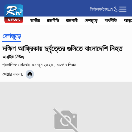
নির্বাচন
সর্বশেষ
EN
জাতীয়
রাজনীতি
রাজধানী
দেশজুড়ে
অর্থনীতি
আন্ত
দেশজুড়ে
দক্ষিণ আফ্রিকায় দুর্বৃত্তের গুলিতে বাংলাদেশি নিহত
আরটিভি নিউজ
প্রকাশিত: সোমবার, ০১ জুন ২০২৬ , ০১:৪৭ পিএম
শেয়ার করুন: