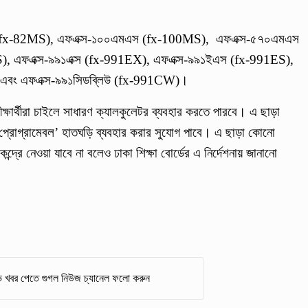
((fx-82MS), এফএক্স-১০০এমএস (fx-100MS), এফএক্স-৫৭০এমএস
 এফএক্স-৯৯১এক্স (fx-991EX), এফএক্স-৯৯১ইএস (fx-991ES),
 এবং এফএক্স-৯৯১সিডব্লিউ (fx-991CW)।
ষার্থীরা চাইলে সাধারণ ক্যালকুলেটর ব্যবহার করতে পারবে। এ ছাড়া
‘নন প্রোগ্রামেবল’ হাতঘড়ি ব্যবহার করার সুযোগ পাবে। এ ছাড়া কোনো
েন্দ্রে নেওয়া যাবে না বলেও ঢাকা শিক্ষা বোর্ডের এ নির্দেশনায় জানানো
 খবর পেতে গুগল নিউজ চ্যানেল ফলো করুন