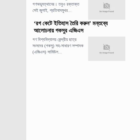
গণঅভ্যুত্থানের। তবুও রক্তাক্ত
সেই জুলাই, প্রতিবাদমুখর...
‘রগ কেটে ইতিহাস তৈরি করুন’ মন্তব্যে
আলোচনায় গকসুর এজিএস
গণ বিশ্ববিদ্যালয় কেন্দ্রীয় ছাত্র
সংসদের (গকসু) সহ-সাধারণ সম্পাদক
(এজিএস) সামিউল...