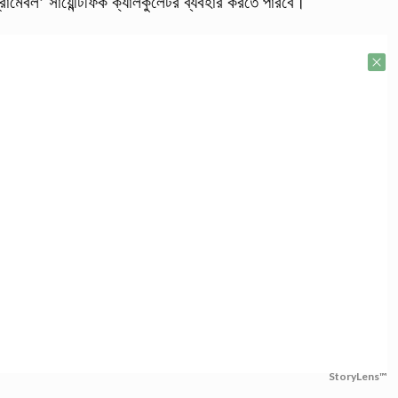
রোগ্রামেবল’ সায়েন্টিফিক ক্যালকুলেটর ব্যবহার করতে পারবে।
StoryLens™