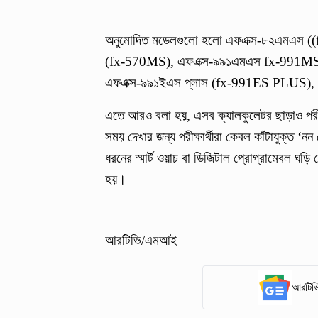
অনুমোদিত মডেলগুলো হলো এফএক্স-৮২এমএস 
(fx-570MS), এফএক্স-৯৯১এমএস fx-991MS),
এফএক্স-৯৯১ইএস প্লাস (fx-991ES PLUS),
এতে আরও বলা হয়, এসব ক্যালকুলেটর ছাড়াও পরীক্
সময় দেখার জন্য পরীক্ষার্থীরা কেবল কাঁটাযুক্ত 
ধরনের স্মার্ট ওয়াচ বা ডিজিটাল প্রোগ্রামেবল ঘড়ি ক
হয়।
আরটিভি/এমআই
আরটিভি