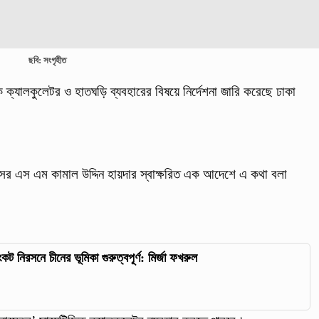
ছবি: সংগৃহীত
িক ক্যালকুলেটর ও হাতঘড়ি ব্যবহারের বিষয়ে নির্দেশনা জারি করেছে ঢাকা
্রফেসর এস এম কামাল উদ্দিন হায়দার স্বাক্ষরিত এক আদেশে এ কথা বলা
সংকট নিরসনে চীনের ভূমিকা গুরুত্বপূর্ণ: মির্জা ফখরুল