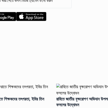
 খবর পেতে গুগল নিউজ চ্যানেল ফলো করুন
তে শিক্ষকদের তৎপরতা, ইবির তিন
রাবিতে জাতীয় বৃক্ষরোপণ অভিযান উপলক
ফসলের উদ্বোধন