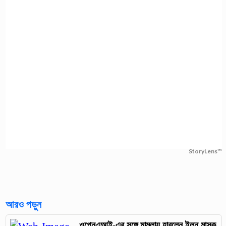
StoryLens™
আরও পড়ুন
ওপেনএআই-এর সঙ্গে মামলায় হারলেন ইলন মাস্ক