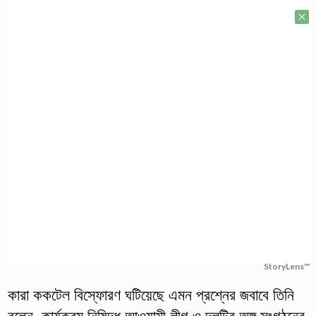
StoryLens™
কারা ককটেল বিস্ফোরণ ঘটিয়েছে এমন প্রশ্নের জবাবে তিনি