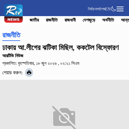
নির্বাচন
সর্বশেষ
EN
জাতীয়
রাজনীতি
রাজধানী
দেশজুড়ে
অর্থনীতি
আন্ত
রাজনীতি
ঢাকায় আ.লীগের ঝটিকা মিছিল, ককটেল বিস্ফোরণ
আরটিভি নিউজ
প্রকাশিত: বৃহস্পতিবার, ১৮ জুন ২০২৬ , ০২:২১ পিএম
শেয়ার করুন: