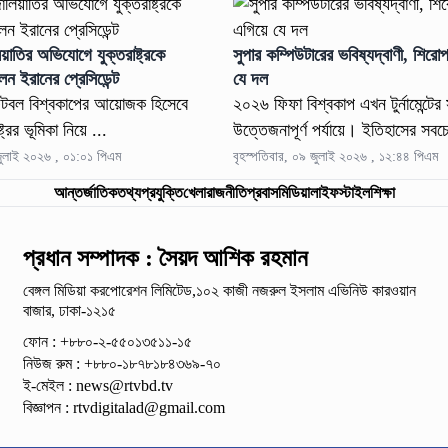
িয়াতির অভিযোগে যুক্তরাষ্ট্রকে
সুপার কম্পিউটারের ভবিষ্যদ্বাণী, শিরো
ন ইরানের প্রেসিডেন্ট
যে দল
ুটবল বিশ্বকাপের আয়োজক হিসেবে
২০২৬ ফিফা বিশ্বকাপ এখন টুর্নামেন্টের 
্ট্রের ভূমিকা নিয়ে ...
উত্তেজনাপূর্ণ পর্যায়ে। ইতিহাসের সবচে
 জুলাই ২০২৬ , ০১:০১ পিএম
বৃহস্পতিবার, ০৯ জুলাই ২০২৬ , ১২:৪৪ পিএম
আন্তর্জাতিক
তথ্যপ্রযুক্তি
খেলা
রাজনীতি
প্রবাস
মিডিয়া
লাইফস্টাইল
শিক্ষা
প্রধান সম্পাদক : সৈয়দ আশিক রহমান
বেঙ্গল মিডিয়া করপোরেশন লিমিটেড,১০২ কাজী নজরুল ইসলাম
এভিনিউ কারওয়ান
বাজার, ঢাকা-১২১৫
ফোন : +৮৮০-২-৫৫০১৩৫১১-১৫
নিউজ রুম : +৮৮০-১৮৭৮১৮৪৩৬৯-৭০
ই-মেইল :
news@rtvbd.tv
বিজ্ঞাপন :
rtvdigitalad@gmail.com