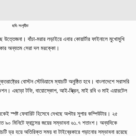
ছবি: সংগৃহীত
 উত্তেজনা। বাঁচা-মরার লড়াইয়ে এবার কোয়ার্টার ফাইনালে মুখোমুখি
রিকার অন্যতম সেরা দল মরক্কো।
্তরাষ্ট্রের বোস্টন স্টেডিয়ামে ম্যাচটি অনুষ্ঠিত হবে। বাংলাদেশে সরাসরি
িভিশন। এছাড়া টফি, বায়োস্কোপ, আই-স্ক্রিন, মাই রবি ও মাই এয়ারটেল
্সকেই স্পষ্ট ফেবারিট হিসেবে দেখছে অপ্টার সুপার কম্পিউটার। ২৫
ারিত ৯০ মিনিটে ফ্রান্সের জয়ের সম্ভাবনা ৬১.৭ শতাংশ। অন্যদিকে
টি ড্র হয়ে অতিরিক্ত সময় বা টাইব্রেকারে গড়ানোর সম্ভাবনা রয়েছে