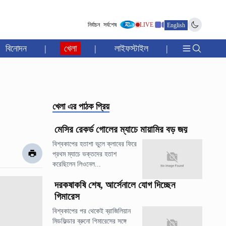
নির্বাচন
সর্বশেষ
LIVE
English
বিনোদন
|
খেলা
|
লাইফস্টাইল
|
খেলা
এর পাঠক প্রিয়
মেসির রেকর্ড গোলের ম্যাচে মায়ামির বড় জয়
বিশ্বকাপের হতাশা ভুলে ক্লাবের ফিরে
প্রথম ম্যাচে ভক্তদের হতাশ
করেছিলেন লিওনেল...
দরকষাকষি শেষ, আর্সেনালে যোগ দিচ্ছেন
গিমারেস
বিশ্বকাপের পর থেকেই ব্রাজিলিয়ান
মিডফিল্ডার ব্রুনো গিমারেসের সঙ্গে