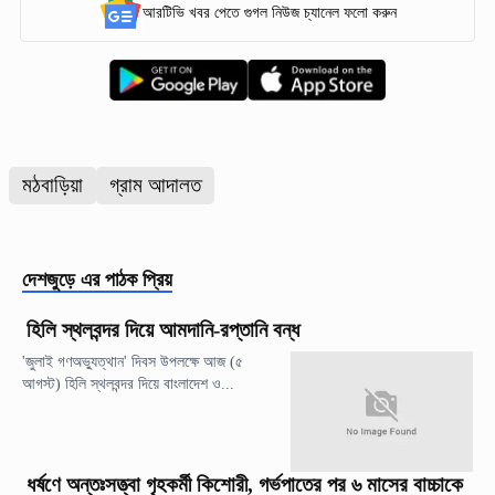
আরটিভি খবর পেতে গুগল নিউজ চ্যানেল ফলো করুন
মঠবাড়িয়া
গ্রাম আদালত
দেশজুড়ে
এর পাঠক প্রিয়
হিলি স্থলবন্দর দিয়ে আমদানি-রপ্তানি বন্ধ
'জুলাই গণঅভ্যুত্থান' দিবস উপলক্ষে আজ (৫
আগস্ট) হিলি স্থলবন্দর দিয়ে বাংলাদেশ ও...
ধর্ষণে অন্তঃসত্ত্বা গৃহকর্মী কিশোরী, গর্ভপাতের পর ৬ মাসের বাচ্চাকে