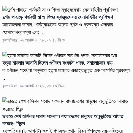
দুর্গম পাহাড়ে গর্ভবতী মা ও শিশুর স্বাস্থ্যসেবায় সেনাবাহিনীর প্রশিক্ষণ
আয়োজকরা জানান, পার্বত্যাঞ্চলের অনেক দুর্গম ও প্রত্যন্ত এলাকায়
যোগাযোগব্যবস্থা এবং ...
বৃহস্পতিবার, ০৬ আগস্ট ২০২৬ , ০৯:৫৮ পিএম
হত্যা মামলার আসামি দিলেন গুণীজন সংবর্ধনা পদক, সমালোচনার ঝড়
ক গুণীজন সংবর্ধনা অনুষ্ঠানে হত্যা মামলার এজাহারভুক্ত এক আসামির প্রকাশ্য
...
বৃহস্পতিবার, ০৬ আগস্ট ২০২৬ , ০৯:৫৩ পিএম
ভারতে শেখ হাসিনার সংবাদ সম্মেলন বাংলাদেশের মানুষের অনুভূতিতে আঘাত
করেছে: প্রিন্স
বৃহস্পতিবার (৬ আগস্ট) জুলাই গণঅভ্যুত্থান দিবস উপলক্ষে ময়মনসিংহের