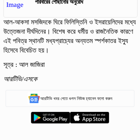
পরিবারের পৌঁছানোর অনুরোধ
আল-আকসা মসজিদকে ঘিরে ফিলিস্তিনি ও ইসরায়েলিদের মধ্যে
উত্তেজনা দীর্ঘদিনের। বিশেষ করে ধর্মীয় ও রাজনৈতিক কারণে
এই পবিত্র স্থানটি মধ্যপ্রাচ্যের অন্যতম স্পর্শকাতর ইস্যু
হিসেবে বিবেচিত হয়।
সূত্র : আল জাজিরা
আরটিভি/এসকে
আরটিভি খবর পেতে গুগল নিউজ চ্যানেল ফলো করুন