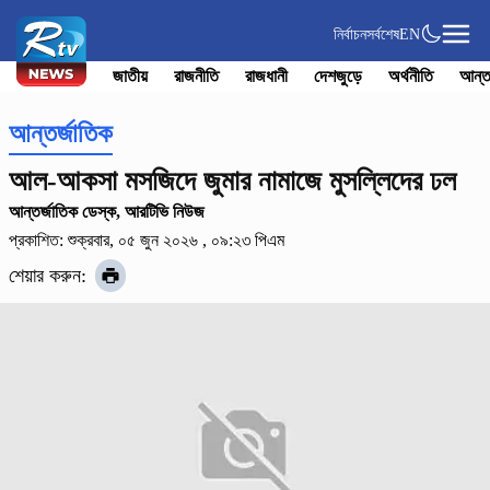
নির্বাচন
সর্বশেষ
EN
জাতীয়
রাজনীতি
রাজধানী
দেশজুড়ে
অর্থনীতি
আন্ত
আন্তর্জাতিক
আল-আকসা মসজিদে জুমার নামাজে মুসল্লিদের ঢল
আন্তর্জাতিক ডেস্ক, আরটিভি নিউজ
প্রকাশিত: শুক্রবার, ০৫ জুন ২০২৬ , ০৯:২৩ পিএম
শেয়ার করুন: