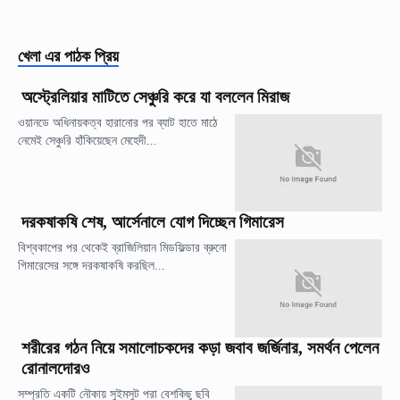
খেলা
এর পাঠক প্রিয়
অস্ট্রেলিয়ার মাটিতে সেঞ্চুরি করে যা বললেন মিরাজ
ওয়ানডে অধিনায়কত্ব হারানোর পর ব্যাট হাতে মাঠে
নেমেই সেঞ্চুরি হাঁকিয়েছেন মেহেদী...
দরকষাকষি শেষ, আর্সেনালে যোগ দিচ্ছেন গিমারেস
বিশ্বকাপের পর থেকেই ব্রাজিলিয়ান মিডফিল্ডার ব্রুনো
গিমারেসের সঙ্গে দরকষাকষি করছিল...
শরীরের গঠন নিয়ে সমালোচকদের কড়া জবাব জর্জিনার, সমর্থন পেলেন
রোনালদোরও
সম্প্রতি একটি নৌকায় সুইমসুট পরা বেশকিছু ছবি