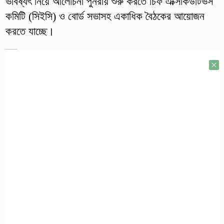
ভবিষ্যৎ নিয়ে আলোচনা পুনরায় শুরু করতে চিফ এক্সিকিউটিভস
কমিটি (সিইসি) ও বোর্ড সভাসহ একাধিক বৈঠকের আয়োজন
করতে যাচ্ছে।