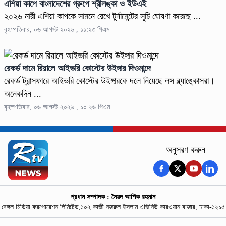
এশিয়া কাপে বাংলাদেশের গ্রুপে শ্রীলঙ্কা ও ইউএই
২০২৬ নারী এশিয়া কাপকে সামনে রেখে টুর্নামেন্টের সূচি ঘোষণা করেছে ...
বৃহস্পতিবার, ০৬ আগস্ট ২০২৬ , ১১:২৩ পিএম
রেকর্ড দামে রিয়ালে আইভরি কোস্টের উইঙ্গার দিওমান্দে
রেকর্ড ট্রান্সফারে আইভরি কোস্টের উইঙ্গারকে দলে নিয়েছে লস ব্ল্যাঙ্কোসরা।
অনেকদিন ...
বৃহস্পতিবার, ০৬ আগস্ট ২০২৬ , ১০:২৬ পিএম
অনুসরণ করুন
প্রধান সম্পাদক : সৈয়দ আশিক রহমান
বেঙ্গল মিডিয়া করপোরেশন লিমিটেড,১০২ কাজী নজরুল ইসলাম এভিনিউ কারওয়ান বাজার, ঢাকা-১২১৫