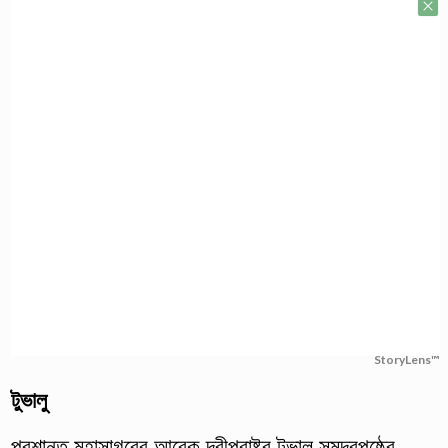
StoryLens™
টুভালু
প্রশান্ত মহাসাগরের আরেক দ্বীপরাষ্ট্র টুভালু সমুদ্রপৃষ্ঠের