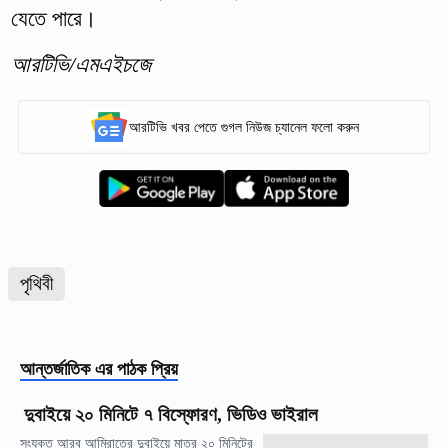
যেতে পারে।
আরটিভি/এমএইচজে
আরটিভি খবর পেতে গুগল নিউজ চ্যানেল ফলো করুন
পৃথিবী
আন্তর্জাতিক
এর পাঠক প্রিয়
দুবাইয়ে ২০ মিনিটে ৭ বিস্ফোরণ, ভিডিও ভাইরাল
সংযুক্ত আরব আমিরাতের দুবাইয়ে মাত্র ২০ মিনিটের