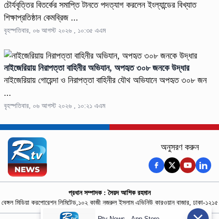
চৌর্যবৃত্তির বিতর্কের সমাপ্তি টানতে পদত্যাগ করলেন ইংল্যান্ডের বিখ্যাত
শিক্ষাপ্রতিষ্ঠান কেমব্রিজ ...
বৃহস্পতিবার, ০৬ আগস্ট ২০২৬ , ১০:৩৫ এএম
নাইজেরিয়ায় নিরাপত্তা বাহিনীর অভিযান, অপহৃত ৩০৮ জনকে উদ্ধার
নাইজেরিয়ায় গোয়েন্দা ও নিরাপত্তা বাহিনীর যৌথ অভিযানে অপহৃত ৩০৮ জন
...
বৃহস্পতিবার, ০৬ আগস্ট ২০২৬ , ১০:২১ এএম
অনুসরণ করুন
প্রধান সম্পাদক : সৈয়দ আশিক রহমান
বেঙ্গল মিডিয়া করপোরেশন লিমিটেড,১০২ কাজী নজরুল ইসলাম এভিনিউ কারওয়ান বাজার, ঢাকা-১২১৫
Rtv News - App Store